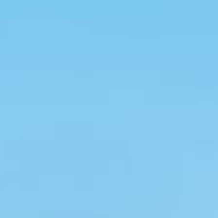
知らせ
2026.7.31
NEW
10月休業日★
）
）、 8日（木）
）、15日（木）
）、22日（木）
）、29日（木）